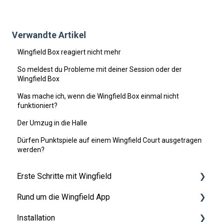
Verwandte Artikel
Wingfield Box reagiert nicht mehr
So meldest du Probleme mit deiner Session oder der
Wingfield Box
Was mache ich, wenn die Wingfield Box einmal nicht
funktioniert?
Der Umzug in die Halle
Dürfen Punktspiele auf einem Wingfield Court ausgetragen
werden?
Erste Schritte mit Wingfield
Rund um die Wingfield App
Vor deiner ersten Session
Installation
Auf dem Platz
👤 Account & Rollen