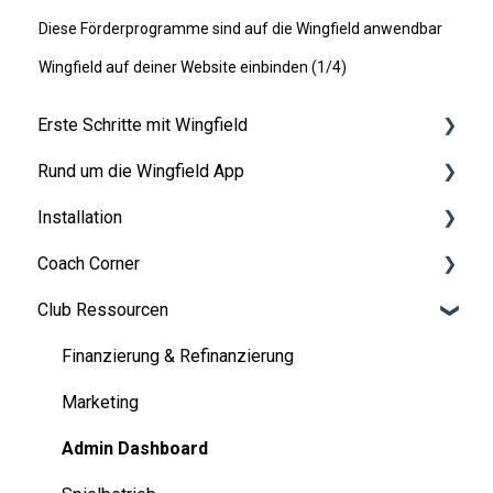
Diese Förderprogramme sind auf die Wingfield anwendbar
Wingfield auf deiner Website einbinden (1/4)
Erste Schritte mit Wingfield
Rund um die Wingfield App
Vor deiner ersten Session
Installation
Auf dem Platz
👤 Account & Rollen
Coach Corner
💬 App FAQ's
Vorbereitungen
Club Ressourcen
📲 Updates
Aufbauanleitung Wingfield Box (Tennis)
Tools für Coaches
Aufbauanleitung Wingfield Box (Pickleball)
Coaching mit Wingfield
Finanzierung & Refinanzierung
Wartung & Upgrades
Blueprints für Drills
Marketing
Troubleshooting
Admin Dashboard