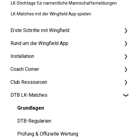
LK-Stichtage für namentliche Mannschaftsmeldungen
LK-Matches mit der Wingfield App spielen
Erste Schritte mit Wingfield
Rund um die Wingfield App
Vor deiner ersten Session
Installation
Auf dem Platz
👤 Account & Rollen
Coach Corner
💬 App FAQ's
Vorbereitungen
Club Ressourcen
📲 Updates
Aufbauanleitung Wingfield Box (Tennis)
Tools für Coaches
DTB LK-Matches
Aufbauanleitung Wingfield Box (Pickleball)
Coaching mit Wingfield
Finanzierung & Refinanzierung
Wartung & Upgrades
Blueprints für Drills
Marketing
Grundlagen
Troubleshooting
Admin Dashboard
DTB-Regularien
Schnellstart
Spielbetrieb
Prüfung & Offizielle Wertung