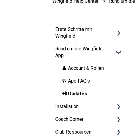
Wingfield Help Center
Rund um die
Erste Schritte mit
Wingfield
Rund um die Wingfield
Vor deiner ersten Session
App
Auf dem Platz
👤 Account & Rollen
💬 App FAQ's
📲 Updates
Installation
Coach Corner
Vorbereitungen
Club Ressourcen
Aufbauanleitung Wingfield
Tools für Coaches