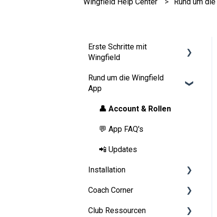
Wingfield Help Center
Rund um die
Erste Schritte mit
Wingfield
Rund um die Wingfield
Vor deiner ersten Session
App
Auf dem Platz
👤 Account & Rollen
💬 App FAQ's
📲 Updates
Installation
Coach Corner
Vorbereitungen
Club Ressourcen
Aufbauanleitung Wingfield
Tools für Coaches