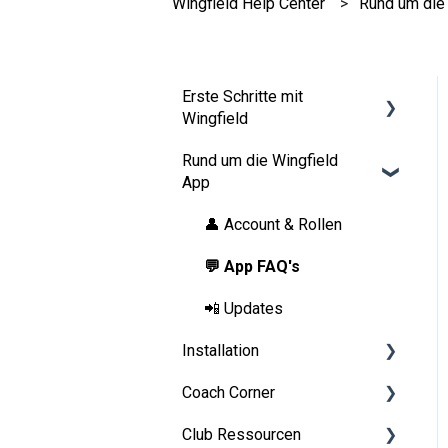
Wingfield Help Center
Rund um die
Erste Schritte mit
Wingfield
Rund um die Wingfield
Vor deiner ersten Session
App
Auf dem Platz
👤 Account & Rollen
💬 App FAQ's
📲 Updates
Installation
Coach Corner
Vorbereitungen
Club Ressourcen
Aufbauanleitung Wingfield
Tools für Coaches