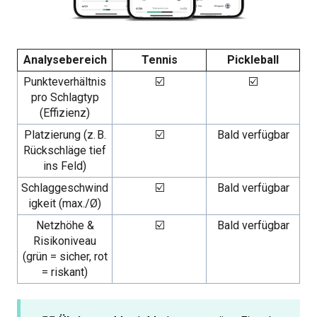
Analysebereich
Tennis
Pickleball
Punkteverhältnis
☑️
☑️
pro Schlagtyp
(Effizienz)
Platzierung (z. B.
☑️
Bald verfügbar
Rückschläge tief
ins Feld)
Schlaggeschwind
☑️
Bald verfügbar
igkeit (max./Ø)
Netzhöhe &
☑️
Bald verfügbar
Risikoniveau
(grün = sicher, rot
= riskant)