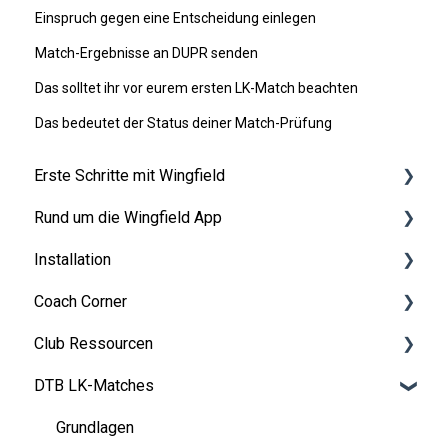
Einspruch gegen eine Entscheidung einlegen
Match-Ergebnisse an DUPR senden
Das solltet ihr vor eurem ersten LK-Match beachten
Das bedeutet der Status deiner Match-Prüfung
Erste Schritte mit Wingfield
Rund um die Wingfield App
Vor deiner ersten Session
Installation
Auf dem Platz
👤 Account & Rollen
Coach Corner
💬 App FAQ's
Vorbereitungen
Club Ressourcen
📲 Updates
Aufbauanleitung Wingfield Box (Tennis)
Tools für Coaches
DTB LK-Matches
Aufbauanleitung Wingfield Box (Pickleball)
Coaching mit Wingfield
Finanzierung & Refinanzierung
Wartung & Upgrades
Blueprints für Drills
Marketing
Grundlagen