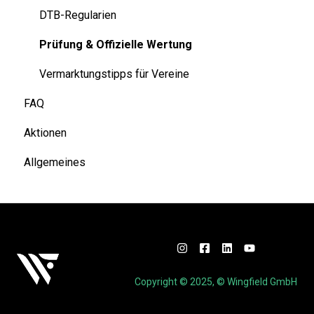
Troubleshooting
Admin Dashboard
DTB-Regularien
Schnellstart
Spielbetrieb
Prüfung & Offizielle Wertung
Installation - Dual Tracking Camera
Vermarktungstipps für Vereine
FAQ
Installation - Terminal
Aktionen
Allgemeines
Copyright © 2025, © Wingfield GmbH