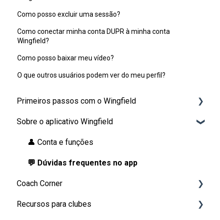
Como posso excluir uma sessão?
Como conectar minha conta DUPR à minha conta
Wingfield?
Como posso baixar meu vídeo?
O que outros usuários podem ver do meu perfil?
Primeiros passos com o Wingfield
Sobre o aplicativo Wingfield
Antes da sua primeira sessão
Na quadra
👤 Conta e funções
💬 Dúvidas frequentes no app
Coach Corner
Recursos para clubes
Ferramentas para treinadores