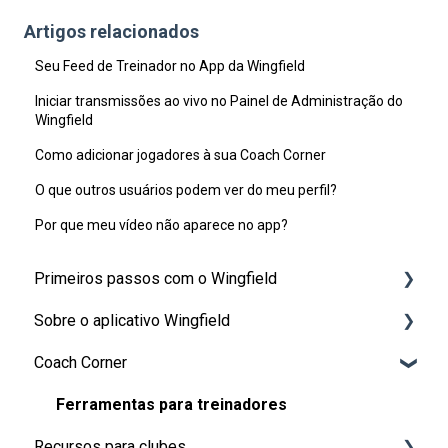
Artigos relacionados
Seu Feed de Treinador no App da Wingfield
Iniciar transmissões ao vivo no Painel de Administração do
Wingfield
Como adicionar jogadores à sua Coach Corner
O que outros usuários podem ver do meu perfil?
Por que meu vídeo não aparece no app?
Primeiros passos com o Wingfield
Sobre o aplicativo Wingfield
Antes da sua primeira sessão
Coach Corner
Na quadra
👤 Conta e funções
💬 Dúvidas frequentes no app
Ferramentas para treinadores
Recursos para clubes