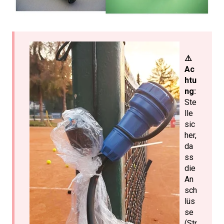
⚠️
Ac
htu
ng:
Ste
lle
sic
her,
da
ss
die
An
sch
lüs
se
(Str