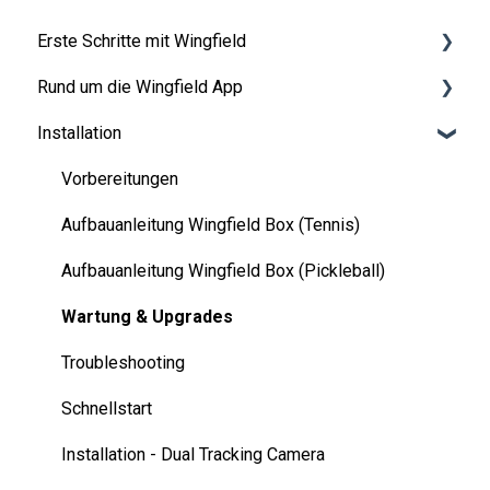
Erste Schritte mit Wingfield
Rund um die Wingfield App
Vor deiner ersten Session
Installation
Auf dem Platz
👤 Account & Rollen
💬 App FAQ's
Vorbereitungen
📲 Updates
Aufbauanleitung Wingfield Box (Tennis)
Aufbauanleitung Wingfield Box (Pickleball)
Wartung & Upgrades
Troubleshooting
Schnellstart
Installation - Dual Tracking Camera